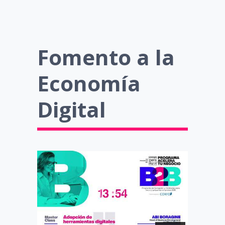
Fomento a la
Economía
Digital