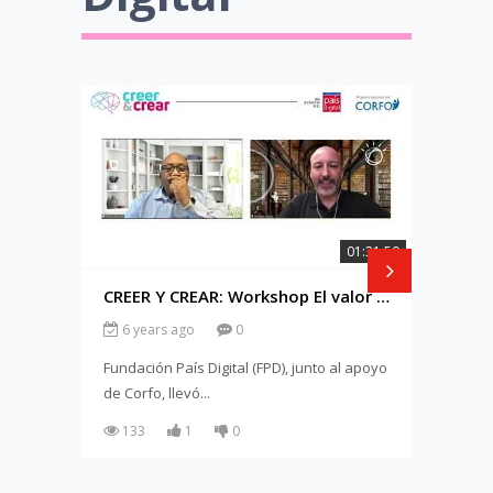
01:31:50
CREER Y CREAR: Workshop El valor datos y aceleración hacia la Inteligencia Artificial / IBM
6 years ago
0
6 
Fundación País Digital (FPD), junto al apoyo
Duran
de Corfo, llevó...
Crear 
133
1
0
25