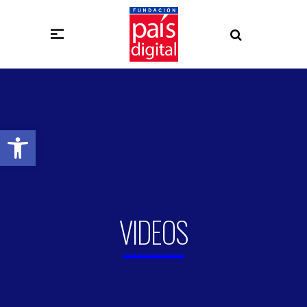
Abrir barra de herramientas
VIDEOS