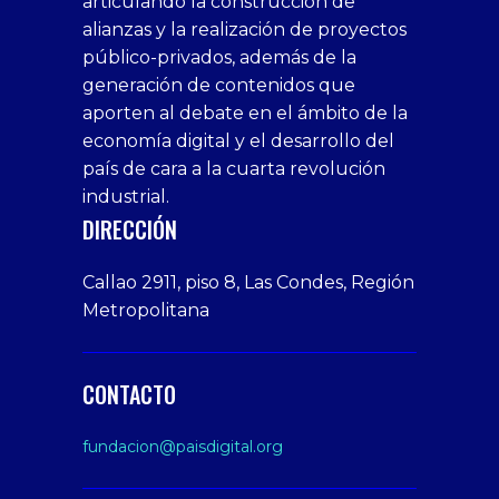
articulando la construcción de
siteleri
xslot
deneme
homemade
deneme
alianzas y la realización de proyectos
bedava
sahabet
bonusu
porn
bonusu
público-privados, además de la
bonus
giriş
Deneme
on
veren
generación de contenidos que
veren
1xbet
bonusu
webcam
siteler
aporten al debate en el ámbito de la
siteler
giriş
veren
Cumshots
economía digital y el desarrollo del
1xbet
tarafbet
siteler
Tits
deneme
giriş
Free
país de cara a la cuarta revolución
bonusu
Amateur
industrial.
veren
Porn
DIRECCIÓN
siteler
Video
Xxx
Callao 2911, piso 8, Las Condes, Región
Indian
Metropolitana
Desi
Big
Butt
CONTACTO
sex
From
fundacion@paisdigital.org
Her
Step