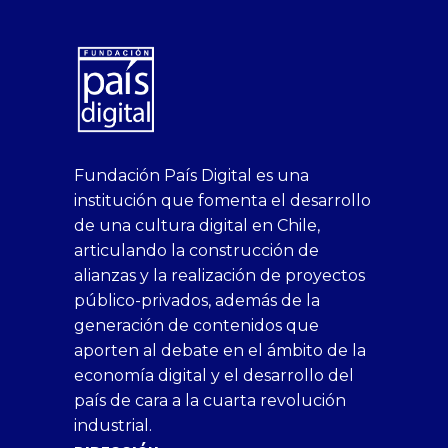
superbetin
bahis
Sikis
casino
deneme
https://fap.xxx
canlı
deneme
ankara
casinositeleri.uk.com
deneme
geobonus.org
canlı
Bengali
https://hazbet-
Tipobet
deneme
sikiş
Fundación País Digital es una
1xbet
siteleri
Sikis
siteleri
bonusu
casino
bonusu
escort
casino
bonusu
bahis
Hot
yenigiris.com
Giriş
bonusu
institución que fomenta el desarrollo
canlı
deneme
veren
siteleri
veren
siteleri
siteleri
Couple
veren
de una cultura digital en Chile,
casino
bonusu
siteler
1win
siteler
xxx
siteler
articulando la construcción de
siteleri
xslot
deneme
homemade
deneme
alianzas y la realización de proyectos
bedava
sahabet
bonusu
porn
bonusu
público-privados, además de la
bonus
giriş
Deneme
on
veren
generación de contenidos que
veren
1xbet
bonusu
webcam
siteler
aporten al debate en el ámbito de la
siteler
giriş
veren
Cumshots
economía digital y el desarrollo del
1xbet
tarafbet
siteler
Tits
deneme
giriş
Free
país de cara a la cuarta revolución
bonusu
Amateur
industrial.
veren
Porn