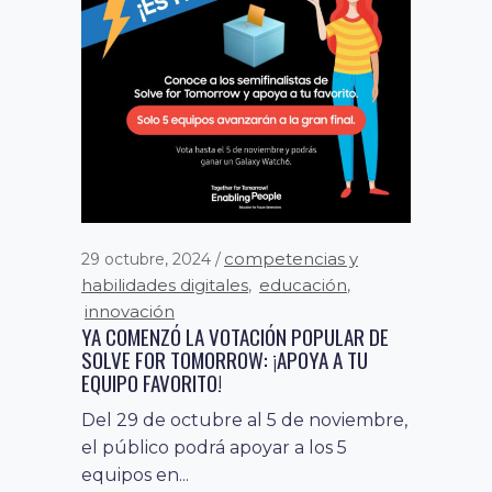
centro de estudios
17 mayo, 2024
,
desarrollo digital
ecosistema digital
,
,
innovación
noticias
odd
,
,
FACULTAD DE ARQUITECTURA Y
URBANISMO Y PAÍS DIGITAL UNEN
FUERZAS PARA IMPULSAR EL DESARROLLO
DE LAS SMART CITIES
La alianza busca potenciar la
innovación digital en el territorio con
competencias y
29 octubre, 2024
foco en la calidad de vida...
habilidades digitales
educación
,
,
innovación
YA COMENZÓ LA VOTACIÓN POPULAR DE
SOLVE FOR TOMORROW: ¡APOYA A TU
EQUIPO FAVORITO!
Del 29 de octubre al 5 de noviembre,
el público podrá apoyar a los 5
equipos en...