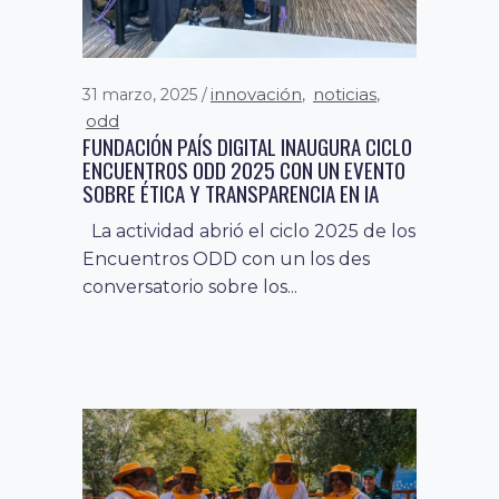
innovación
noticias
31 marzo, 2025
,
,
odd
FUNDACIÓN PAÍS DIGITAL INAUGURA CICLO
ENCUENTROS ODD 2025 CON UN EVENTO
desarrollo digital
12 septiembre, 2024
,
SOBRE ÉTICA Y TRANSPARENCIA EN IA
digitalización del negocio
fomento a
,
la economía digital
innovación
,
,
La actividad abrió el ciclo 2025 de los
noticias
Encuentros ODD con un los des
XII SUMMIT PAÍS DIGITAL: CONSENSO
conversatorio sobre los...
SOBRE LA NECESIDAD DE PRIORIZAR EL
USO DE LA TECNOLOGÍA PARA IMPULSAR
LA PRODUCTIVIDAD
Con la presencia de la ministra de
Ciencia, Tecnología, Conocimiento e
Innovación, Aisén Etcheverry, el
vicepresidente de...