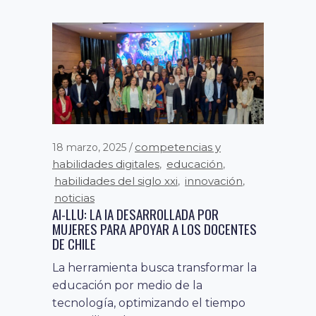
innovación
noticias
,
SUMMIT PAÍS DIGITAL XII RECIBE A MÁS DE
2.500 ASISTENTES EN SU PRIMERA
JORNADA
Con la presencia de la ministra del
Interior y Seguridad Pública, Carolina
Tohá, y del presidente de...
competencias y
18 marzo, 2025
habilidades digitales
educación
,
,
habilidades del siglo xxi
innovación
,
,
noticias
AI-LLU: LA IA DESARROLLADA POR
MUJERES PARA APOYAR A LOS DOCENTES
DE CHILE
La herramienta busca transformar la
educación por medio de la
tecnología, optimizando el tiempo