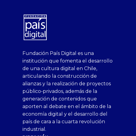
Ya están abiertas las postulaciones
para la VI versión en el país del
programa que desafía a...
superbetin
bahis
Sikis
casino
deneme
https://fap.xxx
canlı
deneme
ankara
casinositeleri.uk.com
deneme
geobonus.org
canlı
Bengali
https://hazbet-
Tipobet
deneme
sikiş
Fundación País Digital es una
1xbet
siteleri
Sikis
siteleri
bonusu
casino
bonusu
escort
casino
bonusu
bahis
Hot
yenigiris.com
Giriş
bonusu
institución que fomenta el desarrollo
canlı
deneme
veren
siteleri
veren
siteleri
siteleri
Couple
veren
de una cultura digital en Chile,
casino
bonusu
siteler
1win
siteler
xxx
siteler
articulando la construcción de
siteleri
xslot
deneme
homemade
deneme
alianzas y la realización de proyectos
bedava
sahabet
bonusu
porn
bonusu
público-privados, además de la
bonus
giriş
Deneme
on
veren
generación de contenidos que
veren
1xbet
bonusu
webcam
siteler
aporten al debate en el ámbito de la
siteler
giriş
veren
Cumshots
economía digital y el desarrollo del
1xbet
tarafbet
siteler
Tits
deneme
giriş
Free
país de cara a la cuarta revolución
bonusu
Amateur
industrial.