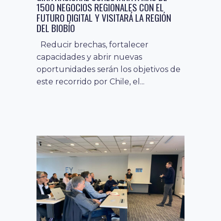
1500 NEGOCIOS REGIONALES CON EL
FUTURO DIGITAL Y VISITARÁ LA REGIÓN
innovación
17 septiembre, 2024
,
DEL BIOBÍO
noticias
PAÍS DIGITAL ABORDA LOS RETOS Y
Reducir brechas, fortalecer
OPORTUNIDADES DE LA INTELIGENCIA
capacidades y abrir nuevas
ARTIFICIAL EN WEBINAR ORGANIZADO POR
oportunidades serán los objetivos de
IGF CHILE
este recorrido por Chile, el...
Fundación País Digital participó
durante la tarde del día lunes 16 de
septiembre de una sesión online
organizada...