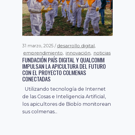
desarrollo digital
31 marzo, 2025
,
emprendimiento
innovación
noticias
,
,
FUNDACIÓN PAÍS DIGITAL Y QUALCOMM
IMPULSAN LA APICULTURA DEL FUTURO
CON EL PROYECTO COLMENAS
CONECTADAS
Utilizando tecnología de Internet
competencias y
3 septiembre, 2024
de las Cosas e Inteligencia Artificial,
habilidades digitales
conectividad
,
los apicultores de Biobío monitorean
digital
desarrollo digital
digitalización
,
,
sus colmenas...
del negocio
ecosistema digital
,
,
educación
emprendimiento
,
,
fomento a la economía digital
,