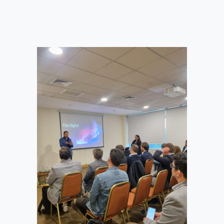
competencias y
15 mayo, 2024
habilidades digitales
desarrollo digital
,
,
fomento a la economía digital
,
innovación
noticias
,
PAÍS DIGITAL PARTICIPA DE LAS
CELEBRACIONES DE INACAP ÑUÑOA POR EL
DÍA DE LAS NIÑAS EN LAS TIC
El evento contó con charlas
presentadas por especialistas en
tecnologías de la Información y las
Comunicaciones (TIC)...