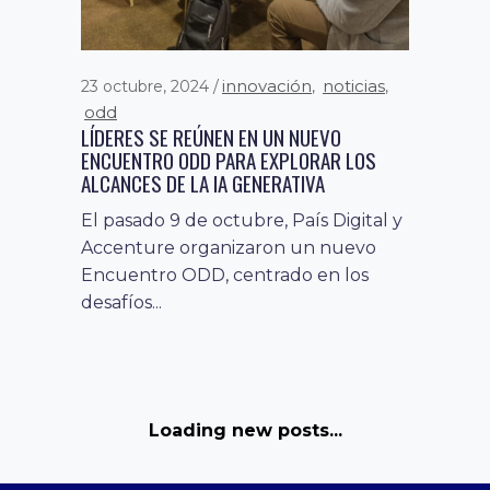
innovación
noticias
23 octubre, 2024
,
,
odd
LÍDERES SE REÚNEN EN UN NUEVO
ENCUENTRO ODD PARA EXPLORAR LOS
ALCANCES DE LA IA GENERATIVA
El pasado 9 de octubre, País Digital y
Accenture organizaron un nuevo
Encuentro ODD, centrado en los
desafíos...
competencias y
15 mayo, 2024
habilidades digitales
educación
,
,
habilidades del siglo xxi
innovación
,
,
noticias
SAMSUNG SOLVE FOR TOMORROW BUSCA
A LOS JÓVENES MÁS INNOVADORES DE
CHILE