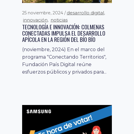
BAQUEDANO
En estos nuevos espacios, los
desarrollo digital
25 noviembre, 2024
,
jóvenes podrán acceder a
innovación
noticias
,
TECNOLOGÍA E INNOVACIÓN: COLMENAS
herramientas tecnológicas de
CONECTADAS IMPULSA EL DESARROLLO
vanguardia y adoptar nuevas
APÍCOLA EN LA REGIÓN DEL BÍO BÍO
capacidades...
(noviembre, 2024) En el marco del
programa "Conectando Territorios",
Fundación País Digital reúne
esfuerzos públicos y privados para...