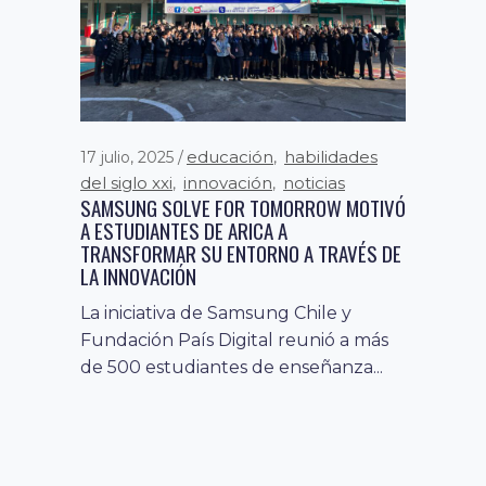
educación
competencias y
habilidades
17 julio, 2025
9 octubre, 2024
,
del siglo xxi
habilidades digitales
innovación
educación
noticias
,
,
,
,
SAMSUNG SOLVE FOR TOMORROW MOTIVÓ
habilidades del siglo xxi
innovación
,
,
A ESTUDIANTES DE ARICA A
noticias
TRANSFORMAR SU ENTORNO A TRAVÉS DE
SOLVE FOR TOMORROW CHILE ANUNCIA A
LA INNOVACIÓN
LOS 10 EQUIPOS SEMIFINALISTAS QUE SE
ENFRENTARÁN EN LA FASE DE VOTACIÓN
La iniciativa de Samsung Chile y
POPULAR
Fundación País Digital reunió a más
Los equipos representan a las
de 500 estudiantes de enseñanza...
regiones de Atacama, Coquimbo,
Maule, Los Lagos, Ñuble y la Región
Metropolitana...