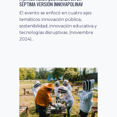
SÉPTIMA VERSIÓN INNOVAPOLINAV
El evento se enfocó en cuatro ejes
temáticos: innovación pública,
sostenibilidad, innovación educativa y
tecnologías disruptivas. (noviembre
2024)...
competencias y
23 mayo, 2024
habilidades digitales
conectividad
,
digital
habilidades del siglo xxi
,
,
innovación
noticias
país digital
,
,
“LABORATORIOS DEL SIGLO XXI”
APOYARÁN LA TRANSFORMACIÓN DIGITAL
DE ESTUDIANTES DE SIERRA GORDA Y