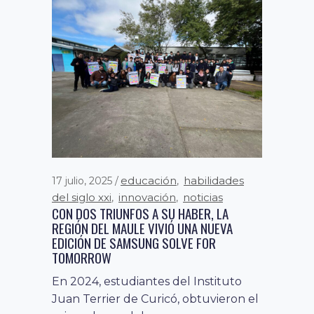
educación
habilidades
17 julio, 2025
,
del siglo xxi
innovación
noticias
,
,
CON DOS TRIUNFOS A SU HABER, LA
REGIÓN DEL MAULE VIVIÓ UNA NUEVA
EDICIÓN DE SAMSUNG SOLVE FOR
TOMORROW
En 2024, estudiantes del Instituto
desarrollo digital
30 septiembre, 2024
,
Juan Terrier de Curicó, obtuvieron el
innovación
noticias
,