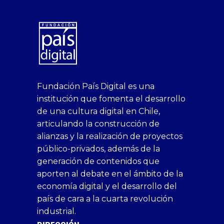
superbetin
bahis
Sikis
casino
deneme
https://fap.xxx
canlı
deneme
ankara
casinositeleri.uk.com
deneme
geobonus.org
canlı
Bengali
https://hazbet-
Tipobet
deneme
sikiş
Fundación País Digital es una
1xbet
siteleri
Sikis
siteleri
bonusu
casino
bonusu
escort
casino
bonusu
bahis
Hot
yenigiris.com
Giriş
bonusu
institución que fomenta el desarrollo
canlı
deneme
veren
siteleri
veren
siteleri
siteleri
Couple
veren
de una cultura digital en Chile,
casino
bonusu
siteler
1win
siteler
xxx
siteler
articulando la construcción de
siteleri
xslot
deneme
homemade
deneme
alianzas y la realización de proyectos
bedava
sahabet
bonusu
porn
bonusu
público-privados, además de la
bonus
giriş
Deneme
on
veren
generación de contenidos que
veren
1xbet
bonusu
webcam
siteler
aporten al debate en el ámbito de la
siteler
giriş
veren
Cumshots
economía digital y el desarrollo del
1xbet
tarafbet
siteler
Tits
deneme
giriş
Free
país de cara a la cuarta revolución
bonusu
Amateur
industrial.
veren
Porn