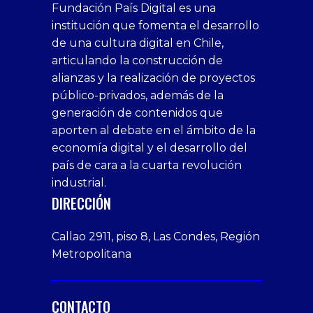
Fundación País Digital es una
1xbet
siteleri
Sikis
siteleri
bonusu
casino
bonusu
escort
casino
bonusu
bahis
Hot
yenigiris.com
Giriş
bonusu
institución que fomenta el desarrollo
canlı
deneme
veren
siteleri
veren
siteleri
siteleri
Couple
veren
de una cultura digital en Chile,
casino
bonusu
siteler
1win
siteler
xxx
siteler
articulando la construcción de
siteleri
xslot
deneme
homemade
deneme
alianzas y la realización de proyectos
bedava
sahabet
bonusu
porn
bonusu
público-privados, además de la
bonus
giriş
Deneme
on
veren
generación de contenidos que
veren
1xbet
bonusu
webcam
siteler
aporten al debate en el ámbito de la
siteler
giriş
veren
Cumshots
economía digital y el desarrollo del
1xbet
tarafbet
siteler
Tits
deneme
giriş
Free
país de cara a la cuarta revolución
bonusu
Amateur
industrial.
veren
Porn
DIRECCIÓN
siteler
Video
Xxx
Callao 2911, piso 8, Las Condes, Región
Indian
Metropolitana
Desi
Big
Butt
CONTACTO