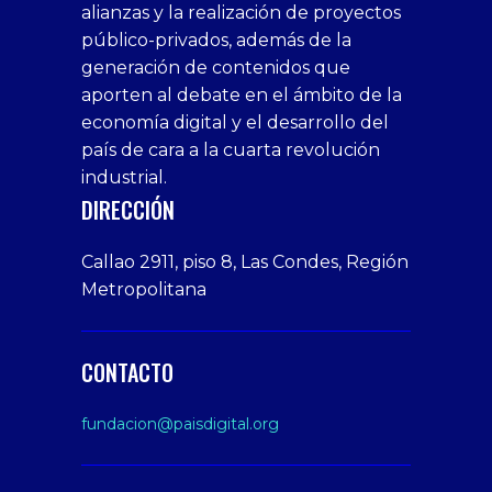
alianzas y la realización de proyectos
bedava
sahabet
bonusu
porn
bonusu
público-privados, además de la
bonus
giriş
Deneme
on
veren
generación de contenidos que
veren
1xbet
bonusu
webcam
siteler
aporten al debate en el ámbito de la
siteler
giriş
veren
Cumshots
economía digital y el desarrollo del
1xbet
tarafbet
siteler
Tits
deneme
giriş
Free
país de cara a la cuarta revolución
bonusu
Amateur
industrial.
veren
Porn
DIRECCIÓN
siteler
Video
Xxx
Callao 2911, piso 8, Las Condes, Región
Indian
Metropolitana
Desi
Big
Butt
CONTACTO
sex
From
fundacion@paisdigital.org
Her
Step
Son