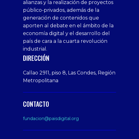
alianzas y la realización de proyectos
bedava
sahabet
bonusu
porn
bonusu
público-privados, además de la
bonus
giriş
Deneme
on
veren
generación de contenidos que
veren
1xbet
bonusu
webcam
siteler
aporten al debate en el ámbito de la
siteler
giriş
veren
Cumshots
economía digital y el desarrollo del
1xbet
tarafbet
siteler
Tits
deneme
giriş
Free
país de cara a la cuarta revolución
bonusu
Amateur
industrial.
veren
Porn
DIRECCIÓN
siteler
Video
Xxx
Callao 2911, piso 8, Las Condes, Región
Indian
Metropolitana
Desi
Big
Butt
CONTACTO
sex
From
fundacion@paisdigital.org
Her
Step
Son