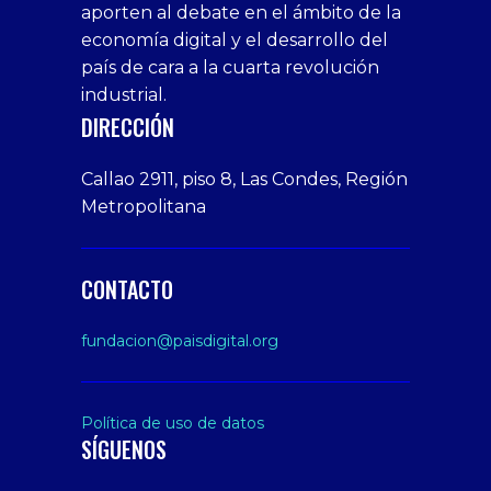
aporten al debate en el ámbito de la
siteler
giriş
veren
Cumshots
economía digital y el desarrollo del
1xbet
tarafbet
siteler
Tits
deneme
giriş
Free
país de cara a la cuarta revolución
bonusu
Amateur
industrial.
veren
Porn
DIRECCIÓN
siteler
Video
Xxx
Callao 2911, piso 8, Las Condes, Región
Indian
Metropolitana
Desi
Big
Butt
CONTACTO
sex
From
fundacion@paisdigital.org
Her
Step
Son
Política de uso de datos
SÍGUENOS