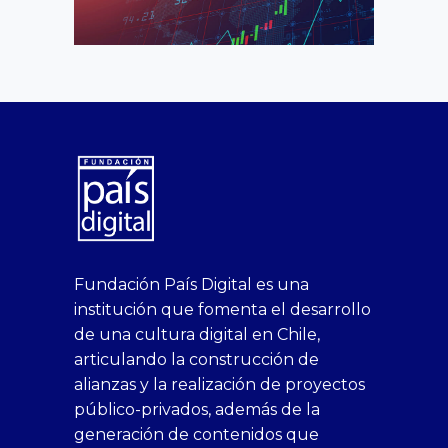
superbetin
bahis
Sikis
casino
deneme
https://fap.xxx
canlı
deneme
ankara
casinositeleri.uk.com
deneme
geobonus.org
canlı
Bengali
https://hazbet-
Tipobet
deneme
sikiş
Fundación País Digital es una
1xbet
siteleri
Sikis
siteleri
bonusu
casino
bonusu
escort
casino
bonusu
bahis
Hot
yenigiris.com
Giriş
bonusu
institución que fomenta el desarrollo
canlı
deneme
veren
siteleri
veren
siteleri
siteleri
Couple
veren
de una cultura digital en Chile,
casino
bonusu
siteler
1win
siteler
xxx
siteler
articulando la construcción de
siteleri
xslot
deneme
homemade
deneme
alianzas y la realización de proyectos
bedava
sahabet
bonusu
porn
bonusu
público-privados, además de la
bonus
giriş
Deneme
on
veren
generación de contenidos que
veren
1xbet
bonusu
webcam
siteler