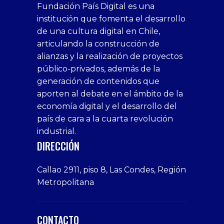
Fundación País Digital es una
1xbet
siteleri
Sikis
siteleri
bonusu
casino
bonusu
escort
casino
bonusu
bahis
Hot
yenigiris.com
Giriş
bonusu
institución que fomenta el desarrollo
canlı
deneme
veren
siteleri
veren
siteleri
siteleri
Couple
veren
de una cultura digital en Chile,
casino
bonusu
siteler
1win
siteler
xxx
siteler
articulando la construcción de
siteleri
xslot
deneme
homemade
deneme
alianzas y la realización de proyectos
bedava
sahabet
bonusu
porn
bonusu
público-privados, además de la
bonus
giriş
Deneme
on
veren
generación de contenidos que
veren
1xbet
bonusu
webcam
siteler
aporten al debate en el ámbito de la
siteler
giriş
veren
Cumshots
economía digital y el desarrollo del
1xbet
tarafbet
siteler
Tits
deneme
giriş
Free
país de cara a la cuarta revolución
bonusu
Amateur
industrial.
veren
Porn
DIRECCIÓN
siteler
Video
Xxx
Callao 2911, piso 8, Las Condes, Región
Indian
Metropolitana
Desi
Big
Butt
CONTACTO