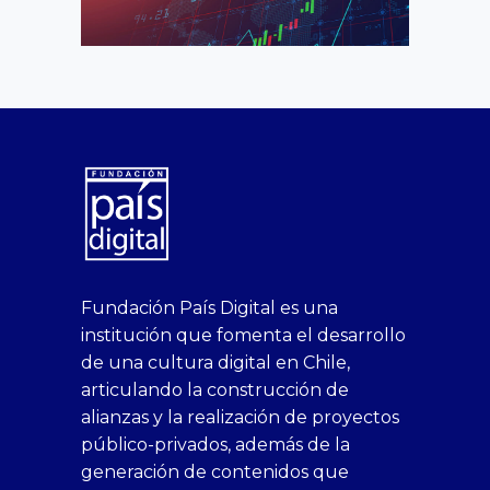
superbetin
bahis
Sikis
casino
deneme
https://fap.xxx
canlı
deneme
ankara
casinositeleri.uk.com
deneme
geobonus.org
canlı
Bengali
https://hazbet-
Tipobet
deneme
sikiş
Fundación País Digital es una
1xbet
siteleri
Sikis
siteleri
bonusu
casino
bonusu
escort
casino
bonusu
bahis
Hot
yenigiris.com
Giriş
bonusu
institución que fomenta el desarrollo
canlı
deneme
veren
siteleri
veren
siteleri
siteleri
Couple
veren
de una cultura digital en Chile,
casino
bonusu
siteler
1win
siteler
xxx
siteler
articulando la construcción de
siteleri
xslot
deneme
homemade
deneme
alianzas y la realización de proyectos
bedava
sahabet
bonusu
porn
bonusu
público-privados, además de la
bonus
giriş
Deneme
on
veren
generación de contenidos que
veren
1xbet
bonusu
webcam
siteler