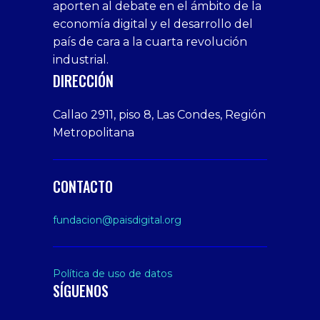
aporten al debate en el ámbito de la
siteler
giriş
veren
Cumshots
economía digital y el desarrollo del
1xbet
tarafbet
siteler
Tits
deneme
giriş
Free
país de cara a la cuarta revolución
bonusu
Amateur
industrial.
veren
Porn
DIRECCIÓN
siteler
Video
Xxx
Callao 2911, piso 8, Las Condes, Región
Indian
Metropolitana
Desi
Big
Butt
CONTACTO
sex
From
fundacion@paisdigital.org
Her
Step
Son
Política de uso de datos
SÍGUENOS