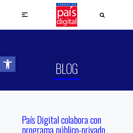
Abrir barra de herramientas
BLOG
País Digital colabora con
programa público-privado