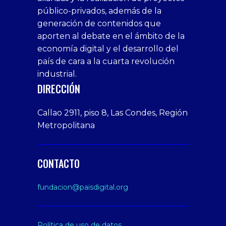
bedava
sahabet
bonusu
porn
bonusu
público-privados, además de la
bonus
giriş
Deneme
on
veren
generación de contenidos que
veren
1xbet
bonusu
webcam
siteler
aporten al debate en el ámbito de la
siteler
giriş
veren
Cumshots
economía digital y el desarrollo del
1xbet
tarafbet
siteler
Tits
deneme
giriş
Free
país de cara a la cuarta revolución
bonusu
Amateur
industrial.
veren
Porn
DIRECCIÓN
siteler
Video
Xxx
Callao 2911, piso 8, Las Condes, Región
Indian
Metropolitana
Desi
Big
Butt
CONTACTO
sex
From
fundacion@paisdigital.org
Her
Step
Son
Política de uso de datos