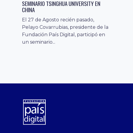
SEMINARIO TSINGHUA UNIVERSITY EN
CHINA
El 27 de Agosto recién pasado,
Pelayo Covarrubias, presidente de la
Fundación País Digital, participó en
un seminario...
superbetin
bahis
Sikis
casino
deneme
https://fap.xxx
canlı
deneme
ankara
casinositeleri.uk.com
deneme
geobonus.org
canlı
Bengali
https://hazbet-
Tipobet
deneme
sikiş