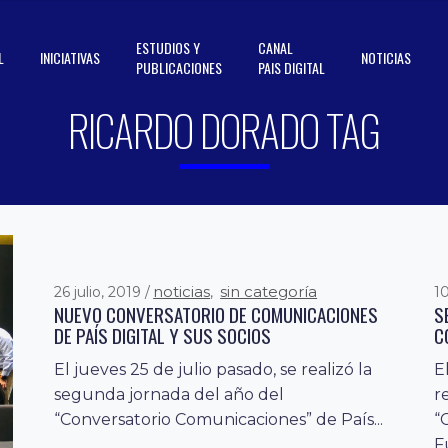
ESTUDIOS Y
CANAL
L
INICIATIVAS
NOTICIAS
PUBLICACIONES
PAIS DIGITAL
RICARDO DORADO TAG
noticias
sin categoría
26 julio, 2019
,
1
NUEVO CONVERSATORIO DE COMUNICACIONES
S
DE PAÍS DIGITAL Y SUS SOCIOS
C
El jueves 25 de julio pasado, se realizó la
E
segunda jornada del año del
r
“Conversatorio Comunicaciones” de País...
“
F