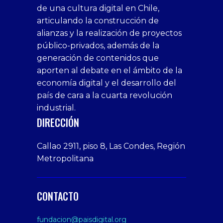
de una cultura digital en Chile,
casino
bonusu
siteler
1win
siteler
xxx
siteler
articulando la construcción de
siteleri
xslot
deneme
homemade
deneme
alianzas y la realización de proyectos
bedava
sahabet
bonusu
porn
bonusu
público-privados, además de la
bonus
giriş
Deneme
on
veren
generación de contenidos que
veren
1xbet
bonusu
webcam
siteler
aporten al debate en el ámbito de la
siteler
giriş
veren
Cumshots
economía digital y el desarrollo del
1xbet
tarafbet
siteler
Tits
deneme
giriş
Free
país de cara a la cuarta revolución
bonusu
Amateur
industrial.
veren
Porn
DIRECCIÓN
siteler
Video
Xxx
Callao 2911, piso 8, Las Condes, Región
Indian
Metropolitana
Desi
Big
Butt
CONTACTO
sex
From
fundacion@paisdigital.org