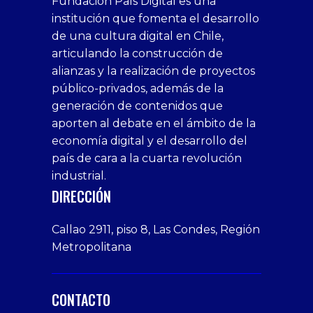
Fundación País Digital es una
1xbet
siteleri
Sikis
siteleri
bonusu
casino
bonusu
escort
casino
bonusu
bahis
Hot
yenigiris.com
Giriş
bonusu
institución que fomenta el desarrollo
canlı
deneme
veren
siteleri
veren
siteleri
siteleri
Couple
veren
de una cultura digital en Chile,
casino
bonusu
siteler
1win
siteler
xxx
siteler
articulando la construcción de
siteleri
xslot
deneme
homemade
deneme
alianzas y la realización de proyectos
bedava
sahabet
bonusu
porn
bonusu
público-privados, además de la
bonus
giriş
Deneme
on
veren
generación de contenidos que
veren
1xbet
bonusu
webcam
siteler
aporten al debate en el ámbito de la
siteler
giriş
veren
Cumshots
economía digital y el desarrollo del
1xbet
tarafbet
siteler
Tits
deneme
giriş
Free
país de cara a la cuarta revolución
bonusu
Amateur
industrial.
veren
Porn
DIRECCIÓN
siteler
Video
Xxx
Callao 2911, piso 8, Las Condes, Región
Indian
Metropolitana
Desi
Big
Butt
CONTACTO
sex