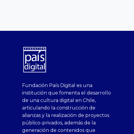
superbetin
bahis
Sikis
casino
deneme
https://fap.xxx
canlı
deneme
ankara
casinositeleri.uk.com
deneme
geobonus.org
canlı
Bengali
https://hazbet-
Tipobet
deneme
sikiş
Fundación País Digital es una
1xbet
siteleri
Sikis
siteleri
bonusu
casino
bonusu
escort
casino
bonusu
bahis
Hot
yenigiris.com
Giriş
bonusu
institución que fomenta el desarrollo
canlı
deneme
veren
siteleri
veren
siteleri
siteleri
Couple
veren
de una cultura digital en Chile,
casino
bonusu
siteler
1win
siteler
xxx
siteler
articulando la construcción de
siteleri
xslot
deneme
homemade
deneme
alianzas y la realización de proyectos
bedava
sahabet
bonusu
porn
bonusu
público-privados, además de la
bonus
giriş
Deneme
on
veren
generación de contenidos que
veren
1xbet
bonusu
webcam
siteler