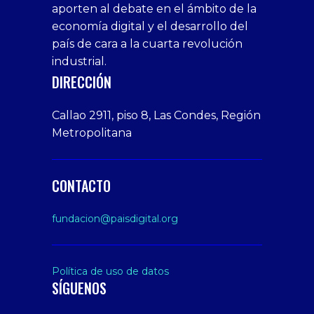
aporten al debate en el ámbito de la
siteler
giriş
veren
Cumshots
economía digital y el desarrollo del
1xbet
tarafbet
siteler
Tits
deneme
giriş
Free
país de cara a la cuarta revolución
bonusu
Amateur
industrial.
veren
Porn
DIRECCIÓN
siteler
Video
Xxx
Callao 2911, piso 8, Las Condes, Región
Indian
Metropolitana
Desi
Big
Butt
CONTACTO
sex
From
fundacion@paisdigital.org
Her
Step
Son
Política de uso de datos
SÍGUENOS