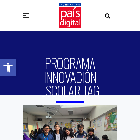
PROGRAMA
Abrir barra de herramientas
INNOVACIÓN
ESCOLAR TAG