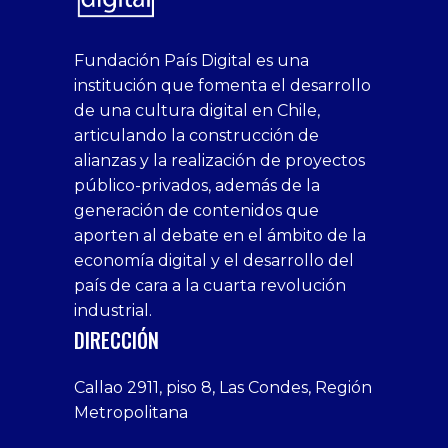
superbetin
bahis
Sikis
casino
deneme
https://fap.xxx
canlı
deneme
ankara
casinositeleri.uk.com
deneme
geobonus.org
canlı
Bengali
https://hazbet-
Tipobet
deneme
sikiş
Fundación País Digital es una
1xbet
siteleri
Sikis
siteleri
bonusu
casino
bonusu
escort
casino
bonusu
bahis
Hot
yenigiris.com
Giriş
bonusu
institución que fomenta el desarrollo
canlı
deneme
veren
siteleri
veren
siteleri
siteleri
Couple
veren
de una cultura digital en Chile,
casino
bonusu
siteler
1win
siteler
xxx
siteler
articulando la construcción de
siteleri
xslot
deneme
homemade
deneme
alianzas y la realización de proyectos
bedava
sahabet
bonusu
porn
bonusu
público-privados, además de la
bonus
giriş
Deneme
on
veren
generación de contenidos que
veren
1xbet
bonusu
webcam
siteler
aporten al debate en el ámbito de la
siteler
giriş
veren
Cumshots
economía digital y el desarrollo del
1xbet
tarafbet
siteler
Tits
deneme
giriş
Free
país de cara a la cuarta revolución
bonusu
Amateur
industrial.
veren
Porn
DIRECCIÓN
siteler
Video
Xxx
Callao 2911, piso 8, Las Condes, Región
Indian
Metropolitana
Desi