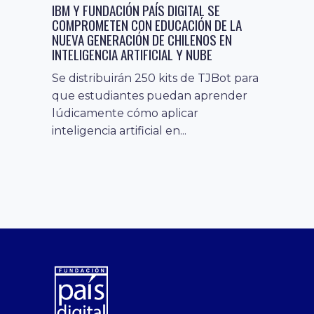
IBM Y FUNDACIÓN PAÍS DIGITAL SE
COMPROMETEN CON EDUCACIÓN DE LA
NUEVA GENERACIÓN DE CHILENOS EN
INTELIGENCIA ARTIFICIAL Y NUBE
Se distribuirán 250 kits de TJBot para
que estudiantes puedan aprender
lúdicamente cómo aplicar
inteligencia artificial en...