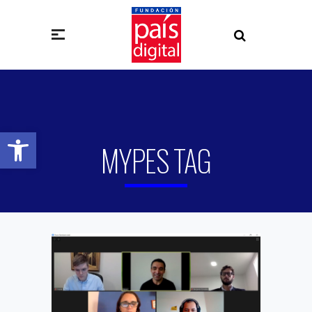
Abrir barra de herramientas
MYPES TAG