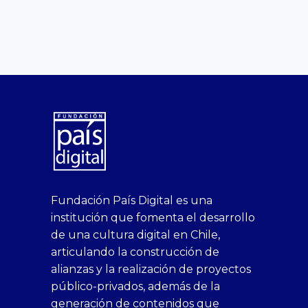
superbetin
bahis
Sikis
casino
deneme
https://fap.xxx
canlı
deneme
ankara
casinositeleri.uk.com
deneme
geobonus.org
canlı
Bengali
https://hazbet-
Tipobet
deneme
sikiş
Fundación País Digital es una
1xbet
siteleri
Sikis
siteleri
bonusu
casino
bonusu
escort
casino
bonusu
bahis
Hot
yenigiris.com
Giriş
bonusu
institución que fomenta el desarrollo
canlı
deneme
veren
siteleri
veren
siteleri
siteleri
Couple
veren
de una cultura digital en Chile,
casino
bonusu
siteler
1win
siteler
xxx
siteler
articulando la construcción de
siteleri
xslot
deneme
homemade
deneme
alianzas y la realización de proyectos
bedava
sahabet
bonusu
porn
bonusu
público-privados, además de la
bonus
giriş
Deneme
on
veren
generación de contenidos que
veren
1xbet
bonusu
webcam
siteler