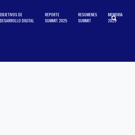
OBJETIVOS DE
REPORTE
RESUMENES
MEMORIA
DESARROLLO DIGITAL
SUMMIT 2025
SUMMIT
2025