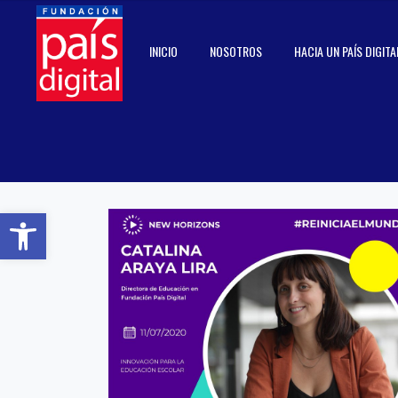
INICIO
NOSOTROS
HACIA UN PAÍS DIGITA
Abrir barra de herramientas