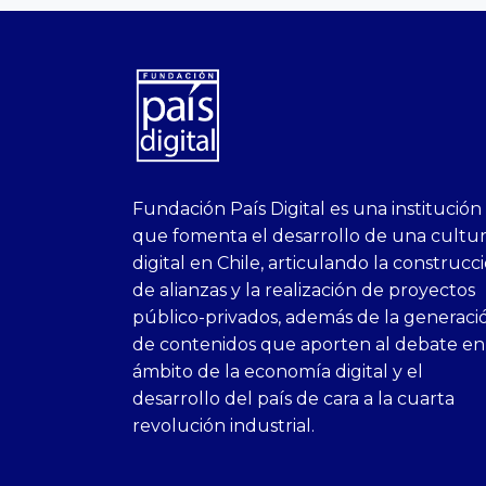
superbetin
bahis
Sikis
casino
deneme
https://fap.xxx
canlı
deneme
ankara
casinositeleri.uk.com
deneme
geobonus.org
canlı
Bengali
https://hazbet-
Tipobet
deneme
sikiş
Fundación País Digital es una institución
1xbet
siteleri
Sikis
siteleri
bonusu
casino
bonusu
escort
casino
bonusu
bahis
Hot
yenigiris.com
Giriş
bonusu
que fomenta el desarrollo de una cultu
canlı
deneme
veren
siteleri
veren
siteleri
siteleri
Couple
veren
digital en Chile, articulando la construcc
casino
bonusu
siteler
1win
siteler
xxx
siteler
de alianzas y la realización de proyectos
siteleri
xslot
deneme
homemade
deneme
público-privados, además de la generaci
bedava
sahabet
bonusu
porn
bonusu
de contenidos que aporten al debate en
bonus
giriş
Deneme
on
veren
ámbito de la economía digital y el
veren
1xbet
bonusu
webcam
siteler
desarrollo del país de cara a la cuarta
siteler
giriş
veren
Cumshots
revolución industrial.
1xbet
tarafbet
siteler
Tits
deneme
giriş
Free
bonusu
Amateur