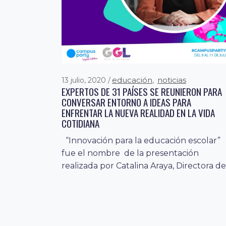
educación
noticias
13 julio, 2020
,
EXPERTOS DE 31 PAÍSES SE REUNIERON PARA
CONVERSAR ENTORNO A IDEAS PARA
ENFRENTAR LA NUEVA REALIDAD EN LA VIDA
COTIDIANA
“Innovación para la educación escolar”
fue el nombre de la presentación
realizada por Catalina Araya, Directora de.