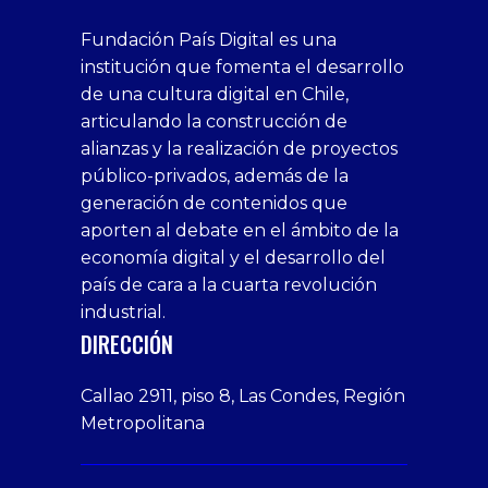
superbetin
bahis
Sikis
casino
deneme
https://fap.xxx
canlı
deneme
ankara
casinositeleri.uk.com
deneme
geobonus.org
canlı
Bengali
https://hazbet-
Tipobet
deneme
sikiş
Fundación País Digital es una
1xbet
siteleri
Sikis
siteleri
bonusu
casino
bonusu
escort
casino
bonusu
bahis
Hot
yenigiris.com
Giriş
bonusu
institución que fomenta el desarrollo
canlı
deneme
veren
siteleri
veren
siteleri
siteleri
Couple
veren
de una cultura digital en Chile,
casino
bonusu
siteler
1win
siteler
xxx
siteler
articulando la construcción de
siteleri
xslot
deneme
homemade
deneme
alianzas y la realización de proyectos
bedava
sahabet
bonusu
porn
bonusu
público-privados, además de la
bonus
giriş
Deneme
on
veren
generación de contenidos que
veren
1xbet
bonusu
webcam
siteler
aporten al debate en el ámbito de la
siteler
giriş
veren
Cumshots
economía digital y el desarrollo del
1xbet
tarafbet
siteler
Tits
deneme
giriş
Free
país de cara a la cuarta revolución
bonusu
Amateur
industrial.
veren
Porn
DIRECCIÓN
siteler
Video
Xxx
Callao 2911, piso 8, Las Condes, Región
Indian
Metropolitana
Desi
Big