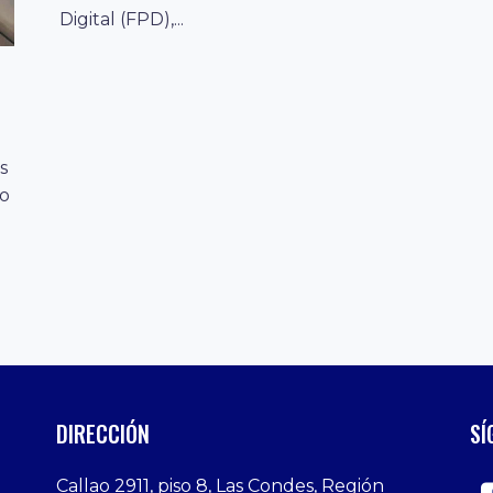
Digital (FPD),...
s
mo
DIRECCIÓN
SÍ
Callao 2911, piso 8, Las Condes, Región