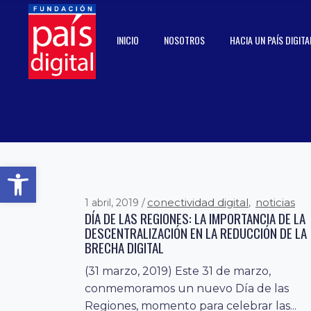
INICIO
NOSOTROS
HACIA UN PAÍS DIGITA
Abrir barra de herramientas
conectividad digital
noticias
1 abril, 2019
,
DÍA DE LAS REGIONES: LA IMPORTANCIA DE LA
DESCENTRALIZACIÓN EN LA REDUCCIÓN DE LA
BRECHA DIGITAL
(31 marzo, 2019) Este 31 de marzo,
conmemoramos un nuevo Día de las
Regiones, momento para celebrar las...