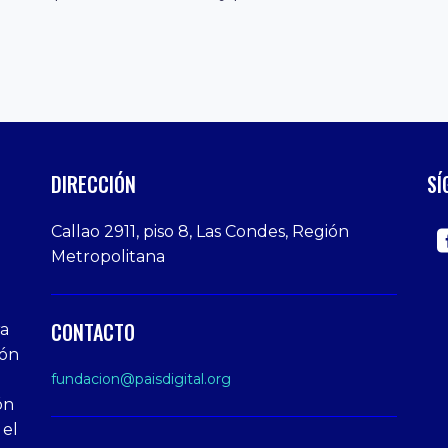
DIRECCIÓN
SÍ
Callao 2911, piso 8, Las Condes, Región
Metropolitana
CONTACTO
ra
ión
fundacion@paisdigital.org
ón
 el