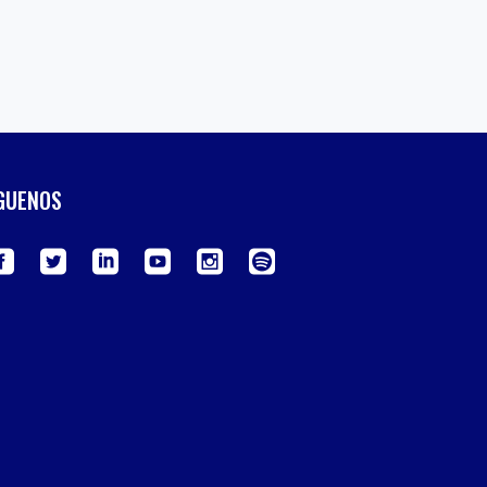
GUENOS