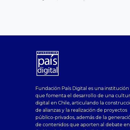
superbetin
bahis
Sikis
casino
deneme
https://fap.xxx
canlı
deneme
ankara
casinositeleri.uk.com
deneme
geobonus.org
canlı
Bengali
https://hazbet-
Tipobet
deneme
sikiş
Fundación País Digital es una institución
1xbet
siteleri
Sikis
siteleri
bonusu
casino
bonusu
escort
casino
bonusu
bahis
Hot
yenigiris.com
Giriş
bonusu
que fomenta el desarrollo de una cultu
canlı
deneme
veren
siteleri
veren
siteleri
siteleri
Couple
veren
digital en Chile, articulando la construcc
casino
bonusu
siteler
1win
siteler
xxx
siteler
de alianzas y la realización de proyectos
siteleri
xslot
deneme
homemade
deneme
público-privados, además de la generaci
bedava
sahabet
bonusu
porn
bonusu
de contenidos que aporten al debate en
bonus
giriş
Deneme
on
veren