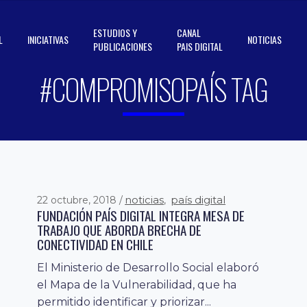
ESTUDIOS Y
CANAL
L
INICIATIVAS
NOTICIAS
PUBLICACIONES
PAIS DIGITAL
#COMPROMISOPAÍS TAG
noticias
país digital
22 octubre, 2018
,
FUNDACIÓN PAÍS DIGITAL INTEGRA MESA DE
TRABAJO QUE ABORDA BRECHA DE
CONECTIVIDAD EN CHILE
El Ministerio de Desarrollo Social elaboró
el Mapa de la Vulnerabilidad, que ha
permitido identificar y priorizar...