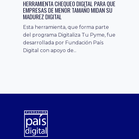
HERRAMIENTA CHEQUEO DIGITAL PARA QUE
EMPRESAS DE MENOR TAMAÑO MIDAN SU
MADUREZ DIGITAL
Esta herramienta, que forma parte
del programa Digitaliza Tu Pyme, fue
desarrollada por Fundación País
Digital con apoyo de...