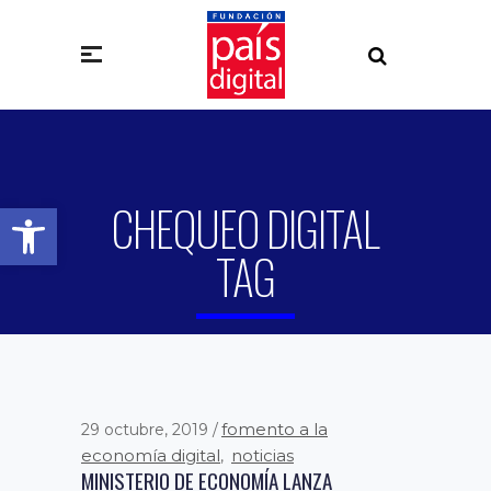
CHEQUEO DIGITAL
Abrir barra de herramientas
TAG
fomento a la
29 octubre, 2019
economía digital
noticias
,
MINISTERIO DE ECONOMÍA LANZA