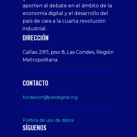
aporten al debate en el ámbito de la
siteler
giriş
veren
Cumshots
economía digital y el desarrollo del
1xbet
tarafbet
siteler
Tits
deneme
giriş
Free
país de cara a la cuarta revolución
bonusu
Amateur
industrial.
veren
Porn
DIRECCIÓN
siteler
Video
Xxx
Callao 2911, piso 8, Las Condes, Región
Indian
Metropolitana
Desi
Big
Butt
CONTACTO
sex
From
fundacion@paisdigital.org
Her
Step
Son
Política de uso de datos
SÍGUENOS