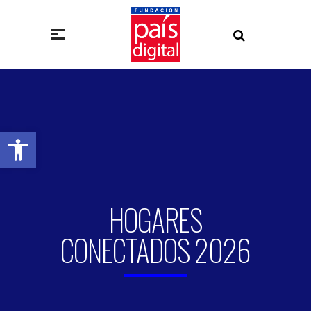
Abrir barra de herramientas
HOGARES
CONECTADOS 2026