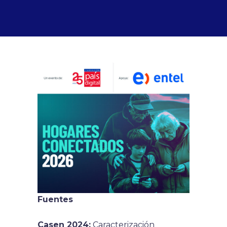
Fuentes
Casen 2024:
Caracterización