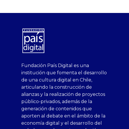
superbetin
bahis
Sikis
casino
deneme
https://fap.xxx
canlı
deneme
ankara
casinositeleri.uk.com
deneme
geobonus.org
canlı
Bengali
https://hazbet-
Tipobet
deneme
sikiş
Fundación País Digital es una
1xbet
siteleri
Sikis
siteleri
bonusu
casino
bonusu
escort
casino
bonusu
bahis
Hot
yenigiris.com
Giriş
bonusu
institución que fomenta el desarrollo
canlı
deneme
veren
siteleri
veren
siteleri
siteleri
Couple
veren
de una cultura digital en Chile,
casino
bonusu
siteler
1win
siteler
xxx
siteler
articulando la construcción de
siteleri
xslot
deneme
homemade
deneme
alianzas y la realización de proyectos
bedava
sahabet
bonusu
porn
bonusu
público-privados, además de la
bonus
giriş
Deneme
on
veren
generación de contenidos que
veren
1xbet
bonusu
webcam
siteler
aporten al debate en el ámbito de la
siteler
giriş
veren
Cumshots
economía digital y el desarrollo del
1xbet
tarafbet
siteler
Tits