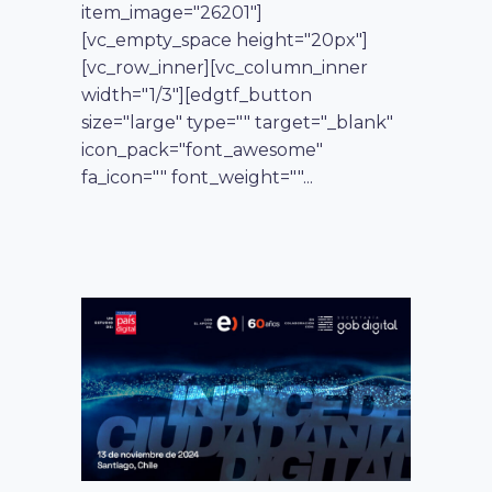
item_image="26201"]
[vc_empty_space height="20px"]
[vc_row_inner][vc_column_inner
width="1/3"][edgtf_button
size="large" type="" target="_blank"
icon_pack="font_awesome"
fa_icon="" font_weight=""...