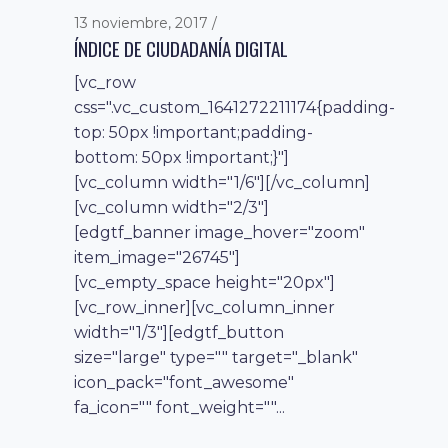
13 noviembre, 2017
ÍNDICE DE CIUDADANÍA DIGITAL
[vc_row
css=".vc_custom_1641272211174{padding-
top: 50px !important;padding-
bottom: 50px !important;}"]
[vc_column width="1/6"][/vc_column]
[vc_column width="2/3"]
[edgtf_banner image_hover="zoom"
item_image="26745"]
[vc_empty_space height="20px"]
[vc_row_inner][vc_column_inner
width="1/3"][edgtf_button
size="large" type="" target="_blank"
icon_pack="font_awesome"
fa_icon="" font_weight=""...