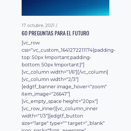
17 octubre, 2021
60 PREGUNTAS PARA EL FUTURO
[vc_row
css=".vc_custom_1641272211174{padding-
top: 50px !important;padding-
bottom: 50px !important;}"]
[vc_column width="1/6"][/vc_column]
[vc_column width="2/3"]
[edgtf_banner image_hover="zoom"
item_image="26647"]
[vc_empty_space height="20px"]
[vc_row_inner][vc_column_inner
width="1/3"][edgtf_button
size="large" type="" target="_blank"
icon_pack="font_awesome"