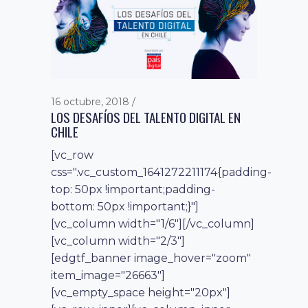
16 octubre, 2018
LOS DESAFÍOS DEL TALENTO DIGITAL EN
CHILE
[vc_row
css=".vc_custom_1641272211174{padding-
top: 50px !important;padding-
bottom: 50px !important;}"]
[vc_column width="1/6"][/vc_column]
[vc_column width="2/3"]
[edgtf_banner image_hover="zoom"
item_image="26663"]
[vc_empty_space height="20px"]