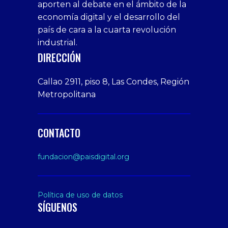
aporten al debate en el ámbito de la
siteler
giriş
veren
Cumshots
economía digital y el desarrollo del
1xbet
tarafbet
siteler
Tits
deneme
giriş
Free
país de cara a la cuarta revolución
bonusu
Amateur
industrial.
veren
Porn
DIRECCIÓN
siteler
Video
Xxx
Callao 2911, piso 8, Las Condes, Región
Indian
Metropolitana
Desi
Big
Butt
CONTACTO
sex
From
fundacion@paisdigital.org
Her
Step
Son
Política de uso de datos
SÍGUENOS