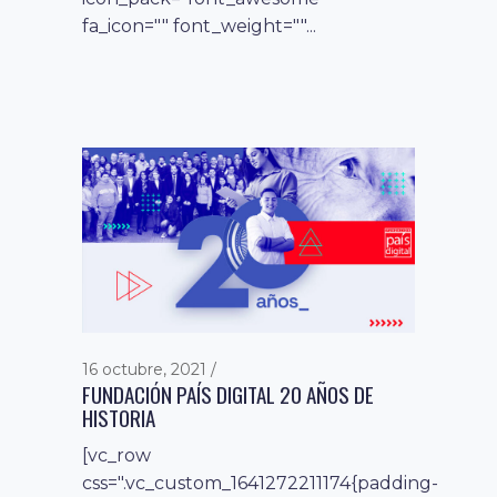
fa_icon="" font_weight=""...
16 octubre, 2021
FUNDACIÓN PAÍS DIGITAL 20 AÑOS DE
HISTORIA
[vc_row
css=".vc_custom_1641272211174{padding-