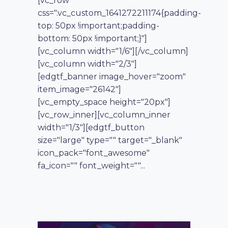
[vc_row
css=".vc_custom_1641272211174{padding-
top: 50px !important;padding-
bottom: 50px !important;}"]
[vc_column width="1/6"][/vc_column]
[vc_column width="2/3"]
[edgtf_banner image_hover="zoom"
item_image="26142"]
[vc_empty_space height="20px"]
[vc_row_inner][vc_column_inner
width="1/3"][edgtf_button
size="large" type="" target="_blank"
icon_pack="font_awesome"
fa_icon="" font_weight=""...