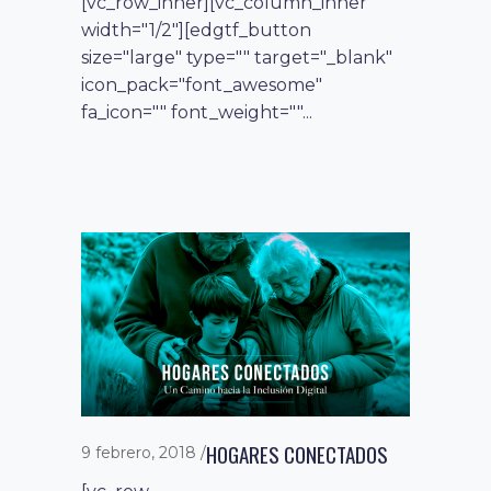
[vc_row_inner][vc_column_inner
width="1/2"][edgtf_button
size="large" type="" target="_blank"
icon_pack="font_awesome"
fa_icon="" font_weight=""...
HOGARES CONECTADOS
9 febrero, 2018