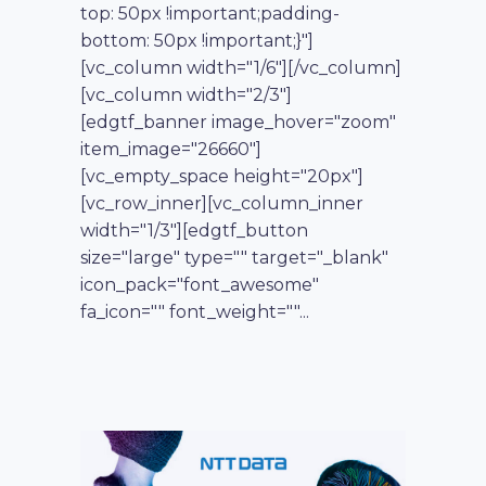
top: 50px !important;padding-
bottom: 50px !important;}"]
[vc_column width="1/6"][/vc_column]
[vc_column width="2/3"]
[edgtf_banner image_hover="zoom"
item_image="26660"]
[vc_empty_space height="20px"]
[vc_row_inner][vc_column_inner
width="1/3"][edgtf_button
size="large" type="" target="_blank"
icon_pack="font_awesome"
fa_icon="" font_weight=""...