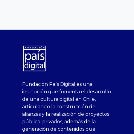
superbetin
bahis
Sikis
casino
deneme
https://fap.xxx
canlı
deneme
ankara
casinositeleri.uk.com
deneme
geobonus.org
canlı
Bengali
https://hazbet-
Tipobet
deneme
sikiş
Fundación País Digital es una
1xbet
siteleri
Sikis
siteleri
bonusu
casino
bonusu
escort
casino
bonusu
bahis
Hot
yenigiris.com
Giriş
bonusu
institución que fomenta el desarrollo
canlı
deneme
veren
siteleri
veren
siteleri
siteleri
Couple
veren
de una cultura digital en Chile,
casino
bonusu
siteler
1win
siteler
xxx
siteler
articulando la construcción de
siteleri
xslot
deneme
homemade
deneme
alianzas y la realización de proyectos
bedava
sahabet
bonusu
porn
bonusu
público-privados, además de la
bonus
giriş
Deneme
on
veren
generación de contenidos que
veren
1xbet
bonusu
webcam
siteler