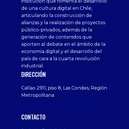
institución que fomenta el desarrollo
canlı
deneme
veren
siteleri
veren
siteleri
siteleri
Couple
veren
de una cultura digital en Chile,
casino
bonusu
siteler
1win
siteler
xxx
siteler
articulando la construcción de
siteleri
xslot
deneme
homemade
deneme
alianzas y la realización de proyectos
bedava
sahabet
bonusu
porn
bonusu
público-privados, además de la
bonus
giriş
Deneme
on
veren
generación de contenidos que
veren
1xbet
bonusu
webcam
siteler
aporten al debate en el ámbito de la
siteler
giriş
veren
Cumshots
economía digital y el desarrollo del
1xbet
tarafbet
siteler
Tits
deneme
giriş
Free
país de cara a la cuarta revolución
bonusu
Amateur
industrial.
veren
Porn
DIRECCIÓN
siteler
Video
Xxx
Callao 2911, piso 8, Las Condes, Región
Indian
Metropolitana
Desi
Big
Butt
CONTACTO
sex
From