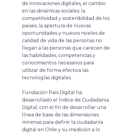
de innovaciones digitales, el cambio
en las dinámicas sociales; la
competitividad y sostenibilidad de los
países, la apertura de nuevas
oportunidades y nuevos niveles de
calidad de vida de las personas no
llegan a las personas que carecen de
las habilidades, competencias y
conocimientos necesarios para
utilizar de forma efectiva las
tecnologías digitales.
Fundación País Digital ha
desarrollado el Índice de Ciudadanía
Digital, con el fin de desarrollar una
línea de base de las dimensiones
mínimas para definir la ciudadanía
digital en Chile y su medición a lo