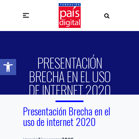
PRESENTACIÓN
Abrir barra de herramientas
BRECHA EN EL USO
DE INTERNET 2020
Presentación Brecha en el
uso de internet 2020