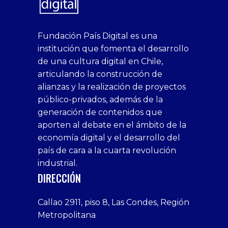
superbetin
bahis
Sikis
casino
deneme
https://fap.xxx
canlı
deneme
ankara
casinositeleri.uk.com
deneme
geobonus.org
canlı
Bengali
https://hazbet-
Tipobet
deneme
sikiş
Fundación País Digital es una
1xbet
siteleri
Sikis
siteleri
bonusu
casino
bonusu
escort
casino
bonusu
bahis
Hot
yenigiris.com
Giriş
bonusu
institución que fomenta el desarrollo
canlı
deneme
veren
siteleri
veren
siteleri
siteleri
Couple
veren
de una cultura digital en Chile,
casino
bonusu
siteler
1win
siteler
xxx
siteler
articulando la construcción de
siteleri
xslot
deneme
homemade
deneme
alianzas y la realización de proyectos
bedava
sahabet
bonusu
porn
bonusu
público-privados, además de la
bonus
giriş
Deneme
on
veren
generación de contenidos que
veren
1xbet
bonusu
webcam
siteler
aporten al debate en el ámbito de la
siteler
giriş
veren
Cumshots
economía digital y el desarrollo del
1xbet
tarafbet
siteler
Tits
deneme
giriş
Free
país de cara a la cuarta revolución
bonusu
Amateur
industrial.
veren
Porn
DIRECCIÓN
siteler
Video
Xxx
Callao 2911, piso 8, Las Condes, Región
Indian
Metropolitana
Desi