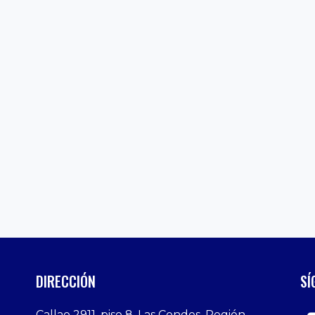
DIRECCIÓN
SÍ
Callao 2911, piso 8, Las Condes, Región