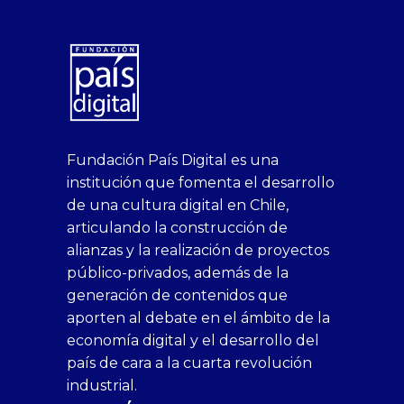
superbetin
bahis
Sikis
casino
deneme
https://fap.xxx
canlı
deneme
ankara
casinositeleri.uk.com
deneme
geobonus.org
canlı
Bengali
https://hazbet-
Tipobet
deneme
sikiş
Fundación País Digital es una
1xbet
siteleri
Sikis
siteleri
bonusu
casino
bonusu
escort
casino
bonusu
bahis
Hot
yenigiris.com
Giriş
bonusu
institución que fomenta el desarrollo
canlı
deneme
veren
siteleri
veren
siteleri
siteleri
Couple
veren
de una cultura digital en Chile,
casino
bonusu
siteler
1win
siteler
xxx
siteler
articulando la construcción de
siteleri
xslot
deneme
homemade
deneme
alianzas y la realización de proyectos
bedava
sahabet
bonusu
porn
bonusu
público-privados, además de la
bonus
giriş
Deneme
on
veren
generación de contenidos que
veren
1xbet
bonusu
webcam
siteler
aporten al debate en el ámbito de la
siteler
giriş
veren
Cumshots
economía digital y el desarrollo del
1xbet
tarafbet
siteler
Tits
deneme
giriş
Free
país de cara a la cuarta revolución
bonusu
Amateur
industrial.