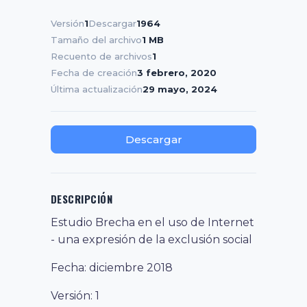
Versión
1
Descargar
1964
Tamaño del archivo
1 MB
Recuento de archivos
1
Fecha de creación
3 febrero, 2020
Última actualización
29 mayo, 2024
Descargar
DESCRIPCIÓN
Estudio Brecha en el uso de Internet
- una expresión de la exclusión social
Fecha: diciembre 2018
Versión: 1