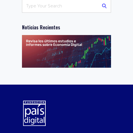
Noticias Recientes