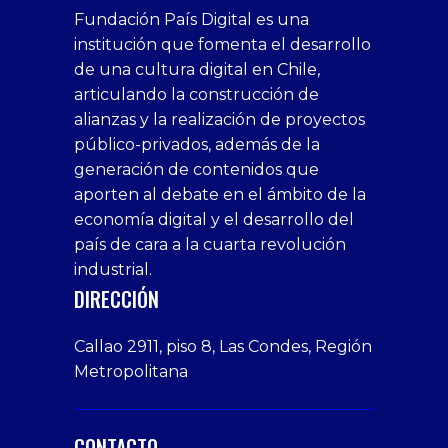
superbetin
bahis
Sikis
casino
deneme
https://fap.xxx
canlı
deneme
ankara
casinositeleri.uk.com
deneme
geobonus.org
canlı
Bengali
https://hazbet-
Tipobet
deneme
sikiş
Fundación País Digital es una
1xbet
siteleri
Sikis
siteleri
bonusu
casino
bonusu
escort
casino
bonusu
bahis
Hot
yenigiris.com
Giriş
bonusu
institución que fomenta el desarrollo
canlı
deneme
veren
siteleri
veren
siteleri
siteleri
Couple
veren
de una cultura digital en Chile,
casino
bonusu
siteler
1win
siteler
xxx
siteler
articulando la construcción de
siteleri
xslot
deneme
homemade
deneme
alianzas y la realización de proyectos
bedava
sahabet
bonusu
porn
bonusu
público-privados, además de la
bonus
giriş
Deneme
on
veren
generación de contenidos que
veren
1xbet
bonusu
webcam
siteler
aporten al debate en el ámbito de la
siteler
giriş
veren
Cumshots
economía digital y el desarrollo del
1xbet
tarafbet
siteler
Tits
deneme
giriş
Free
país de cara a la cuarta revolución
bonusu
Amateur
industrial.
veren
Porn
DIRECCIÓN
siteler
Video
Xxx
Callao 2911, piso 8, Las Condes, Región
Indian
Metropolitana
Desi
Big
Butt
CONTACTO