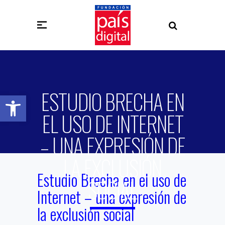
ESTUDIO BRECHA EN
Abrir barra de herramientas
EL USO DE INTERNET
– UNA EXPRESIÓN DE
LA EXCLUSIÓN
Estudio Brecha en el uso de
SOCIAL
Internet – una expresión de
la exclusión social