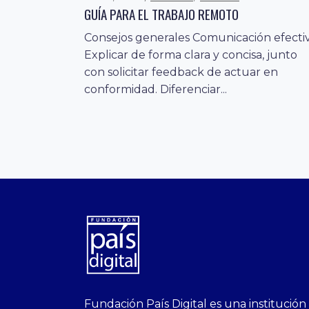
GUÍA PARA EL TRABAJO REMOTO
Consejos generales Comunicación efecti
Explicar de forma clara y concisa, junto
con solicitar feedback de actuar en
conformidad. Diferenciar...
superbetin
bahis
Sikis
casino
deneme
https://fap.xxx
canlı
deneme
ankara
casinositeleri.uk.com
deneme
geobonus.org
canlı
Bengali
https://hazbet-
Tipobet
deneme
sikiş
Fundación País Digital es una institución