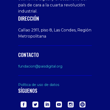
deneme
giriş
Free
país de cara a la cuarta revolución
bonusu
Amateur
industrial.
veren
Porn
DIRECCIÓN
siteler
Video
Xxx
Callao 2911, piso 8, Las Condes, Región
Indian
Metropolitana
Desi
Big
Butt
CONTACTO
sex
From
fundacion@paisdigital.org
Her
Step
Son
Política de uso de datos
SÍGUENOS