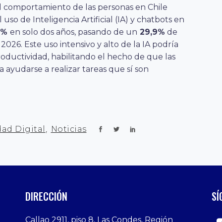
el comportamiento de las personas en Chile
 uso de Inteligencia Artificial (IA) y chatbots en
2%
en solo dos años, pasando de un
29,9%
de
2026. Este uso intensivo y alto de la IA podría
oductividad, habilitando el hecho de que las
 ayudarse a realizar tareas que sí son
ad Digital
,
Noticias
DIRECCIÓN
SÍ
Callao 2911, piso 8, Las Condes, Región