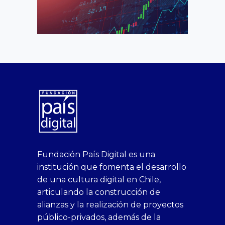
superbetin
bahis
Sikis
casino
deneme
https://fap.xxx
canlı
deneme
ankara
casinositeleri.uk.com
deneme
geobonus.org
canlı
Bengali
https://hazbet-
Tipobet
deneme
sikiş
Fundación País Digital es una
1xbet
siteleri
Sikis
siteleri
bonusu
casino
bonusu
escort
casino
bonusu
bahis
Hot
yenigiris.com
Giriş
bonusu
institución que fomenta el desarrollo
canlı
deneme
veren
siteleri
veren
siteleri
siteleri
Couple
veren
de una cultura digital en Chile,
casino
bonusu
siteler
1win
siteler
xxx
siteler
articulando la construcción de
siteleri
xslot
deneme
homemade
deneme
alianzas y la realización de proyectos
bedava
sahabet
bonusu
porn
bonusu
público-privados, además de la
bonus
giriş
Deneme
on
veren