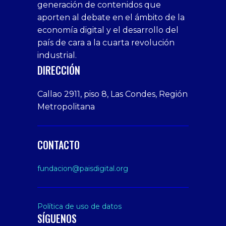
generación de contenidos que
veren
1xbet
bonusu
webcam
siteler
aporten al debate en el ámbito de la
siteler
giriş
veren
Cumshots
economía digital y el desarrollo del
1xbet
tarafbet
siteler
Tits
deneme
giriş
Free
país de cara a la cuarta revolución
bonusu
Amateur
industrial.
veren
Porn
DIRECCIÓN
siteler
Video
Xxx
Callao 2911, piso 8, Las Condes, Región
Indian
Metropolitana
Desi
Big
Butt
CONTACTO
sex
From
fundacion@paisdigital.org
Her
Step
Son
Política de uso de datos
SÍGUENOS