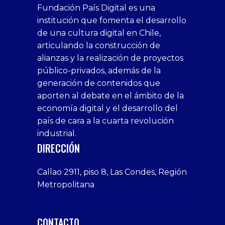
superbetin
bahis
Sikis
casino
deneme
https://fap.xxx
canlı
deneme
ankara
casinositeleri.uk.com
deneme
geobonus.org
canlı
Bengali
https://hazbet-
Tipobet
deneme
sikiş
Fundación País Digital es una
1xbet
siteleri
Sikis
siteleri
bonusu
casino
bonusu
escort
casino
bonusu
bahis
Hot
yenigiris.com
Giriş
bonusu
institución que fomenta el desarrollo
canlı
deneme
veren
siteleri
veren
siteleri
siteleri
Couple
veren
de una cultura digital en Chile,
casino
bonusu
siteler
1win
siteler
xxx
siteler
articulando la construcción de
siteleri
xslot
deneme
homemade
deneme
alianzas y la realización de proyectos
bedava
sahabet
bonusu
porn
bonusu
público-privados, además de la
bonus
giriş
Deneme
on
veren
generación de contenidos que
veren
1xbet
bonusu
webcam
siteler
aporten al debate en el ámbito de la
siteler
giriş
veren
Cumshots
economía digital y el desarrollo del
1xbet
tarafbet
siteler
Tits
deneme
giriş
Free
país de cara a la cuarta revolución
bonusu
Amateur
industrial.
veren
Porn
DIRECCIÓN
siteler
Video
Xxx
Callao 2911, piso 8, Las Condes, Región
Indian
Metropolitana
Desi
Big
Butt
CONTACTO