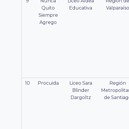
9
Nunca
Liceo Aldea
Región d
Quito
Educativa
Valparaís
Siempre
Agrego
10
Procuida
Liceo Sara
Región
Blinder
Metropolita
Dargoltz
de Santiag