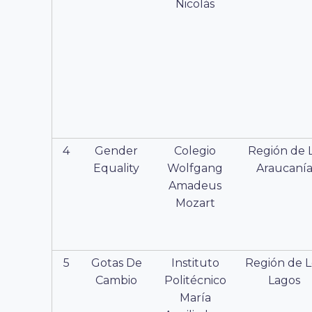
Nicolás
4
Gender
Colegio
Región de 
Equality
Wolfgang
Araucaní
Amadeus
Mozart
5
Gotas De
Instituto
Región de L
Cambio
Politécnico
Lagos
María