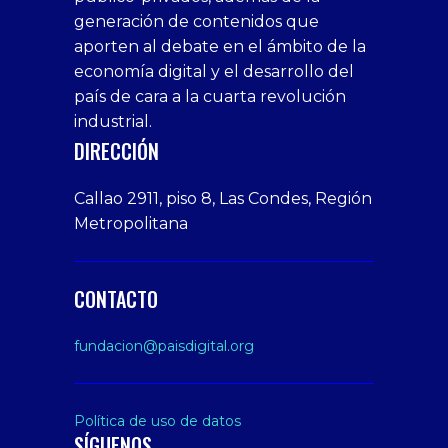
generación de contenidos que
veren
1xbet
bonusu
webcam
siteler
aporten al debate en el ámbito de la
siteler
giriş
veren
Cumshots
economía digital y el desarrollo del
1xbet
tarafbet
siteler
Tits
deneme
giriş
Free
país de cara a la cuarta revolución
bonusu
Amateur
industrial.
veren
Porn
DIRECCIÓN
siteler
Video
Xxx
Callao 2911, piso 8, Las Condes, Región
Indian
Metropolitana
Desi
Big
Butt
CONTACTO
sex
From
fundacion@paisdigital.org
Her
Step
Son
Política de uso de datos
SÍGUENOS