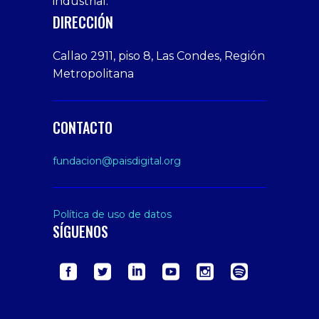
industrial.
veren
Porn
DIRECCIÓN
siteler
Video
Xxx
Callao 2911, piso 8, Las Condes, Región
Indian
Metropolitana
Desi
Big
Butt
CONTACTO
sex
From
fundacion@paisdigital.org
Her
Step
Son
Política de uso de datos
SÍGUENOS