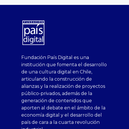
superbetin
bahis
Sikis
casino
deneme
https://fap.xxx
canlı
deneme
ankara
casinositeleri.uk.com
deneme
geobonus.org
canlı
Bengali
https://hazbet-
Tipobet
deneme
sikiş
Fundación País Digital es una
1xbet
siteleri
Sikis
siteleri
bonusu
casino
bonusu
escort
casino
bonusu
bahis
Hot
yenigiris.com
Giriş
bonusu
institución que fomenta el desarrollo
canlı
deneme
veren
siteleri
veren
siteleri
siteleri
Couple
veren
de una cultura digital en Chile,
casino
bonusu
siteler
1win
siteler
xxx
siteler
articulando la construcción de
siteleri
xslot
deneme
homemade
deneme
alianzas y la realización de proyectos
bedava
sahabet
bonusu
porn
bonusu
público-privados, además de la
bonus
giriş
Deneme
on
veren
generación de contenidos que
veren
1xbet
bonusu
webcam
siteler
aporten al debate en el ámbito de la
siteler
giriş
veren
Cumshots
economía digital y el desarrollo del
1xbet
tarafbet
siteler
Tits
deneme
giriş
Free
país de cara a la cuarta revolución
bonusu
Amateur