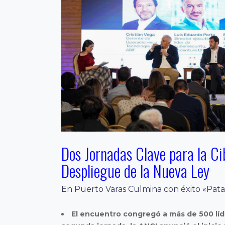
Dos Jornadas Clave para la Ci
Despliegue de la Nueva Ley
En Puerto Varas Culmina con éxito «Pata
El encuentro congregó a más de 500 líde