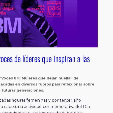
oces de líderes que inspiran a las
a “Voces 8M: Mujeres que dejan huella” de
tacadas en diversos rubros para reflexionar sobre
s futuras generaciones.
cadas figuras femeninas y por tercer año
ó a cabo una actividad conmemorativa del Día
as experiencias y testimonios de diferentes