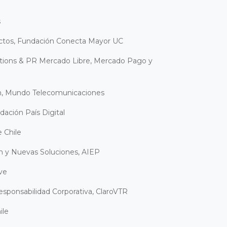
s
ectos, Fundación Conecta Mayor UC
tions & PR Mercado Libre, Mercado Pago y
ón, Mundo Telecomunicaciones
dación País Digital
e Chile
ón y Nuevas Soluciones, AIEP
rve
esponsabilidad Corporativa, ClaroVTR
ile