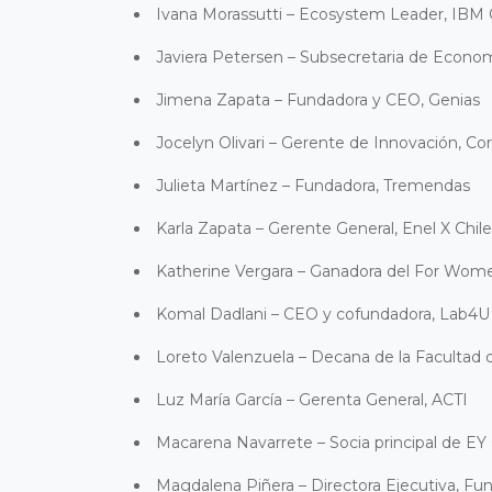
Ivana Morassutti
– Ecosystem Leader, IBM 
Javiera
Petersen – Subsecretaria de Econo
Jimena
Zapata – Fundadora y CEO, Genias
Jocelyn Olivari – Gerente de Innovación, Co
Julieta Martínez – Fundadora, Tremendas
Karla Zapata – Gerente General, Enel X Chile
Katherine Vergara
– Ganadora del For Wome
Komal Dadlani – CEO y cofundadora, Lab4U
Loreto Valenzuela – Decana de la Facultad d
Luz María García – Gerenta General, ACTI
Macarena Navarrete – Socia principal de EY 
Magdalena Piñera – Directora Ejecutiva, Fu