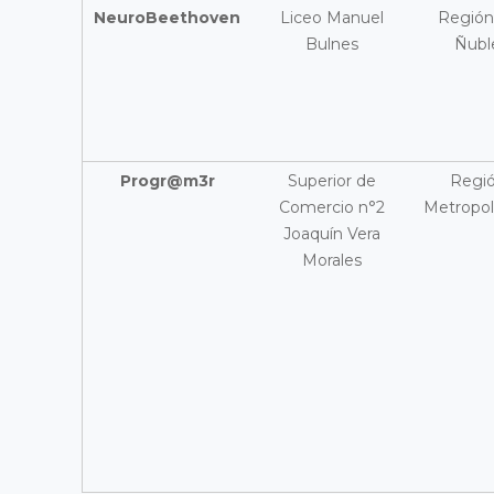
NeuroBeethoven
Liceo Manuel
Región
Bulnes
Ñubl
Progr@m3r
Superior de
Regi
Comercio n°2
Metropol
Joaquín Vera
Morales