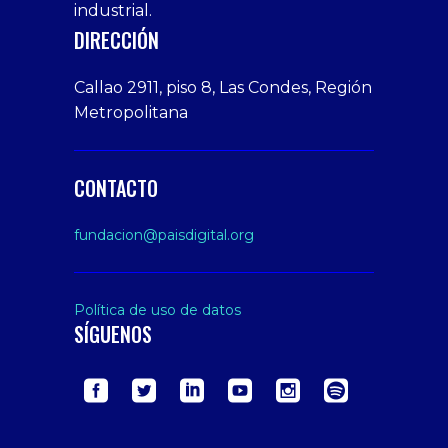
bonusu
Amateur
industrial.
veren
Porn
DIRECCIÓN
siteler
Video
Xxx
Callao 2911, piso 8, Las Condes, Región
Indian
Metropolitana
Desi
Big
Butt
CONTACTO
sex
From
fundacion@paisdigital.org
Her
Step
Son
Política de uso de datos
SÍGUENOS