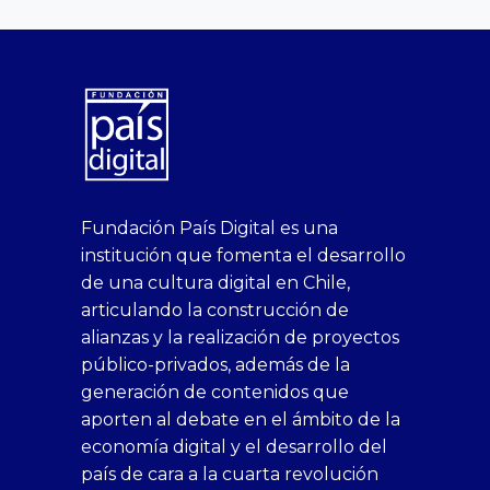
superbetin
bahis
Sikis
casino
deneme
https://fap.xxx
canlı
deneme
ankara
casinositeleri.uk.com
deneme
geobonus.org
canlı
Bengali
https://hazbet-
Tipobet
deneme
sikiş
Fundación País Digital es una
1xbet
siteleri
Sikis
siteleri
bonusu
casino
bonusu
escort
casino
bonusu
bahis
Hot
yenigiris.com
Giriş
bonusu
institución que fomenta el desarrollo
canlı
deneme
veren
siteleri
veren
siteleri
siteleri
Couple
veren
de una cultura digital en Chile,
casino
bonusu
siteler
1win
siteler
xxx
siteler
articulando la construcción de
siteleri
xslot
deneme
homemade
deneme
alianzas y la realización de proyectos
bedava
sahabet
bonusu
porn
bonusu
público-privados, además de la
bonus
giriş
Deneme
on
veren
generación de contenidos que
veren
1xbet
bonusu
webcam
siteler
aporten al debate en el ámbito de la
siteler
giriş
veren
Cumshots
economía digital y el desarrollo del
1xbet
tarafbet
siteler
Tits
deneme
giriş
Free
país de cara a la cuarta revolución