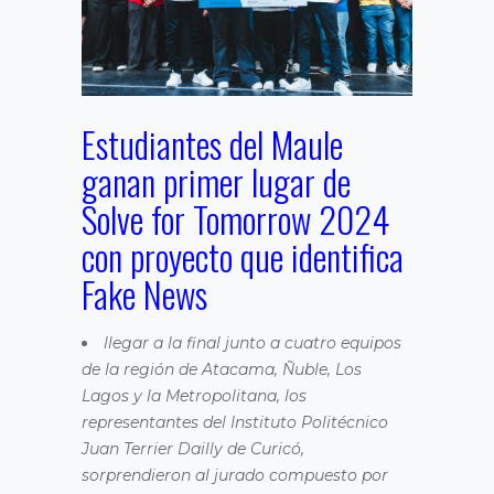
Estudiantes del Maule
ganan primer lugar de
Solve for Tomorrow 2024
con proyecto que identifica
Fake News
llegar a la final junto a cuatro equipos
de la región de Atacama, Ñuble, Los
Lagos y la Metropolitana, los
representantes del Instituto Politécnico
Juan Terrier Dailly de Curicó,
sorprendieron al jurado compuesto por