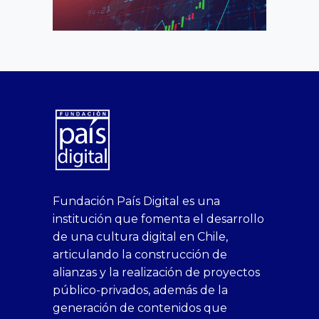
superbetin
bahis
Sikis
casino
deneme
https://fap.xxx
canlı
deneme
ankara
casinositeleri.uk.com
deneme
geobonus.org
canlı
Bengali
https://hazbet-
Tipobet
deneme
sikiş
Fundación País Digital es una
1xbet
siteleri
Sikis
siteleri
bonusu
casino
bonusu
escort
casino
bonusu
bahis
Hot
yenigiris.com
Giriş
bonusu
institución que fomenta el desarrollo
canlı
deneme
veren
siteleri
veren
siteleri
siteleri
Couple
veren
de una cultura digital en Chile,
casino
bonusu
siteler
1win
siteler
xxx
siteler
articulando la construcción de
siteleri
xslot
deneme
homemade
deneme
alianzas y la realización de proyectos
bedava
sahabet
bonusu
porn
bonusu
público-privados, además de la
bonus
giriş
Deneme
on
veren
generación de contenidos que
veren
1xbet
bonusu
webcam
siteler