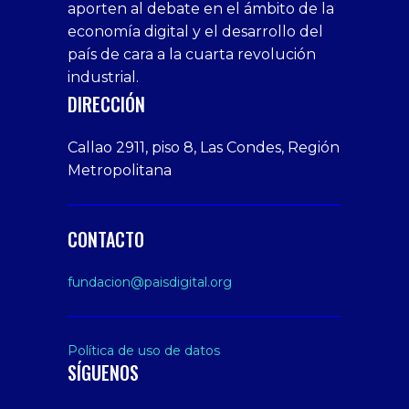
aporten al debate en el ámbito de la
siteler
giriş
veren
Cumshots
economía digital y el desarrollo del
1xbet
tarafbet
siteler
Tits
deneme
giriş
Free
país de cara a la cuarta revolución
bonusu
Amateur
industrial.
veren
Porn
DIRECCIÓN
siteler
Video
Xxx
Callao 2911, piso 8, Las Condes, Región
Indian
Metropolitana
Desi
Big
Butt
CONTACTO
sex
From
fundacion@paisdigital.org
Her
Step
Son
Política de uso de datos
SÍGUENOS