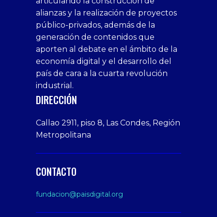
articulando la construcción de
siteleri
xslot
deneme
homemade
deneme
alianzas y la realización de proyectos
bedava
sahabet
bonusu
porn
bonusu
público-privados, además de la
bonus
giriş
Deneme
on
veren
generación de contenidos que
veren
1xbet
bonusu
webcam
siteler
aporten al debate en el ámbito de la
siteler
giriş
veren
Cumshots
economía digital y el desarrollo del
1xbet
tarafbet
siteler
Tits
deneme
giriş
Free
país de cara a la cuarta revolución
bonusu
Amateur
industrial.
veren
Porn
DIRECCIÓN
siteler
Video
Xxx
Callao 2911, piso 8, Las Condes, Región
Indian
Metropolitana
Desi
Big
Butt
CONTACTO
sex
From
fundacion@paisdigital.org
Her
Step