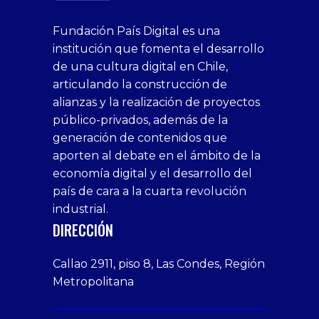
superbetin
bahis
Sikis
casino
deneme
https://fap.xxx
canlı
deneme
ankara
casinositeleri.uk.com
deneme
geobonus.org
canlı
Bengali
https://hazbet-
Tipobet
deneme
sikiş
Fundación País Digital es una
1xbet
siteleri
Sikis
siteleri
bonusu
casino
bonusu
escort
casino
bonusu
bahis
Hot
yenigiris.com
Giriş
bonusu
institución que fomenta el desarrollo
canlı
deneme
veren
siteleri
veren
siteleri
siteleri
Couple
veren
de una cultura digital en Chile,
casino
bonusu
siteler
1win
siteler
xxx
siteler
articulando la construcción de
siteleri
xslot
deneme
homemade
deneme
alianzas y la realización de proyectos
bedava
sahabet
bonusu
porn
bonusu
público-privados, además de la
bonus
giriş
Deneme
on
veren
generación de contenidos que
veren
1xbet
bonusu
webcam
siteler
aporten al debate en el ámbito de la
siteler
giriş
veren
Cumshots
economía digital y el desarrollo del
1xbet
tarafbet
siteler
Tits
deneme
giriş
Free
país de cara a la cuarta revolución
bonusu
Amateur
industrial.
veren
Porn
DIRECCIÓN
siteler
Video
Xxx
Callao 2911, piso 8, Las Condes, Región
Indian
Metropolitana
Desi
Big