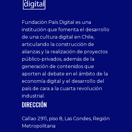
superbetin
bahis
Sikis
casino
deneme
https://fap.xxx
canlı
deneme
ankara
casinositeleri.uk.com
deneme
geobonus.org
canlı
Bengali
https://hazbet-
Tipobet
deneme
sikiş
Fundación País Digital es una
1xbet
siteleri
Sikis
siteleri
bonusu
casino
bonusu
escort
casino
bonusu
bahis
Hot
yenigiris.com
Giriş
bonusu
institución que fomenta el desarrollo
canlı
deneme
veren
siteleri
veren
siteleri
siteleri
Couple
veren
de una cultura digital en Chile,
casino
bonusu
siteler
1win
siteler
xxx
siteler
articulando la construcción de
siteleri
xslot
deneme
homemade
deneme
alianzas y la realización de proyectos
bedava
sahabet
bonusu
porn
bonusu
público-privados, además de la
bonus
giriş
Deneme
on
veren
generación de contenidos que
veren
1xbet
bonusu
webcam
siteler
aporten al debate en el ámbito de la
siteler
giriş
veren
Cumshots
economía digital y el desarrollo del
1xbet
tarafbet
siteler
Tits
deneme
giriş
Free
país de cara a la cuarta revolución
bonusu
Amateur
industrial.
veren
Porn
DIRECCIÓN
siteler
Video
Xxx
Callao 2911, piso 8, Las Condes, Región
Indian
Metropolitana
Desi