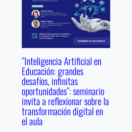
“Inteligencia Artificial en
Educación: grandes
desafíos, infinitas
oportunidades”: seminario
invita a reflexionar sobre la
transformación digital en
el aula