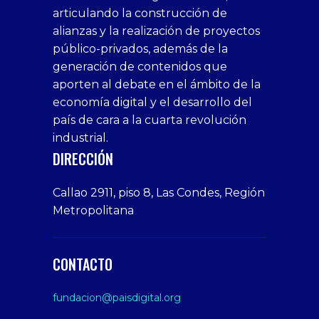
casino
bonusu
siteler
1win
siteler
xxx
siteler
articulando la construcción de
siteleri
xslot
deneme
homemade
deneme
alianzas y la realización de proyectos
bedava
sahabet
bonusu
porn
bonusu
público-privados, además de la
bonus
giriş
Deneme
on
veren
generación de contenidos que
veren
1xbet
bonusu
webcam
siteler
aporten al debate en el ámbito de la
siteler
giriş
veren
Cumshots
economía digital y el desarrollo del
1xbet
tarafbet
siteler
Tits
deneme
giriş
Free
país de cara a la cuarta revolución
bonusu
Amateur
industrial.
veren
Porn
DIRECCIÓN
siteler
Video
Xxx
Callao 2911, piso 8, Las Condes, Región
Indian
Metropolitana
Desi
Big
Butt
CONTACTO
sex
From
fundacion@paisdigital.org
Her