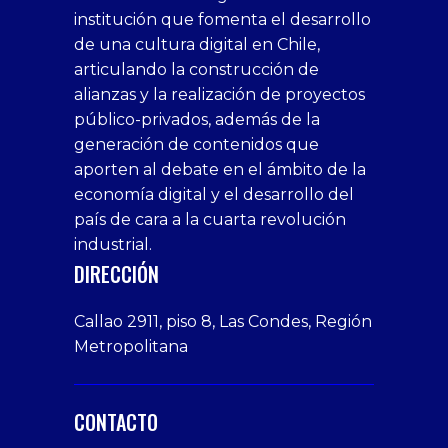
1xbet
siteleri
Sikis
siteleri
bonusu
casino
bonusu
escort
casino
bonusu
bahis
Hot
yenigiris.com
Giriş
bonusu
institución que fomenta el desarrollo
canlı
deneme
veren
siteleri
veren
siteleri
siteleri
Couple
veren
de una cultura digital en Chile,
casino
bonusu
siteler
1win
siteler
xxx
siteler
articulando la construcción de
siteleri
xslot
deneme
homemade
deneme
alianzas y la realización de proyectos
bedava
sahabet
bonusu
porn
bonusu
público-privados, además de la
bonus
giriş
Deneme
on
veren
generación de contenidos que
veren
1xbet
bonusu
webcam
siteler
aporten al debate en el ámbito de la
siteler
giriş
veren
Cumshots
economía digital y el desarrollo del
1xbet
tarafbet
siteler
Tits
deneme
giriş
Free
país de cara a la cuarta revolución
bonusu
Amateur
industrial.
veren
Porn
DIRECCIÓN
siteler
Video
Xxx
Callao 2911, piso 8, Las Condes, Región
Indian
Metropolitana
Desi
Big
Butt
CONTACTO
sex