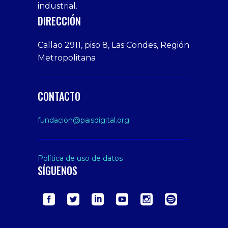
bonusu
Amateur
industrial.
veren
Porn
DIRECCIÓN
siteler
Video
Xxx
Callao 2911, piso 8, Las Condes, Región
Indian
Metropolitana
Desi
Big
Butt
CONTACTO
sex
From
fundacion@paisdigital.org
Her
Step
Son
Política de uso de datos
SÍGUENOS