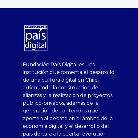
superbetin
bahis
Sikis
casino
deneme
https://fap.xxx
canlı
deneme
ankara
casinositeleri.uk.com
deneme
geobonus.org
canlı
Bengali
https://hazbet-
Tipobet
deneme
sikiş
Fundación País Digital es una
1xbet
siteleri
Sikis
siteleri
bonusu
casino
bonusu
escort
casino
bonusu
bahis
Hot
yenigiris.com
Giriş
bonusu
institución que fomenta el desarrollo
canlı
deneme
veren
siteleri
veren
siteleri
siteleri
Couple
veren
de una cultura digital en Chile,
casino
bonusu
siteler
1win
siteler
xxx
siteler
articulando la construcción de
siteleri
xslot
deneme
homemade
deneme
alianzas y la realización de proyectos
bedava
sahabet
bonusu
porn
bonusu
público-privados, además de la
bonus
giriş
Deneme
on
veren
generación de contenidos que
veren
1xbet
bonusu
webcam
siteler
aporten al debate en el ámbito de la
siteler
giriş
veren
Cumshots
economía digital y el desarrollo del
1xbet
tarafbet
siteler
Tits
deneme
giriş
Free
país de cara a la cuarta revolución